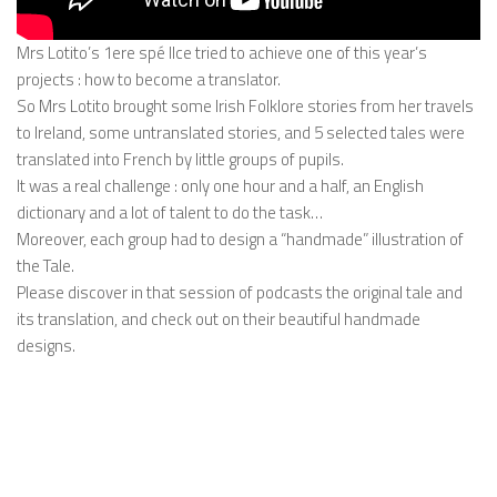
Mrs Lotito’s 1ere spé llce tried to achieve one of this year’s
projects : how to become a translator.
So Mrs Lotito brought some Irish Folklore stories from her travels
to Ireland, some untranslated stories, and 5 selected tales were
translated into French by little groups of pupils.
It was a real challenge : only one hour and a half, an English
dictionary and a lot of talent to do the task…
Moreover, each group had to design a “handmade” illustration of
the Tale.
Please discover in that session of podcasts the original tale and
its translation, and check out on their beautiful handmade
designs.