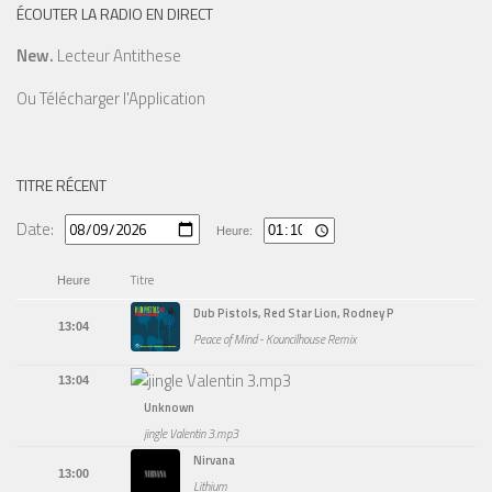
ÉCOUTER LA RADIO EN DIRECT
New.
Lecteur Antithese
Ou
Télécharger l'Application
TITRE RÉCENT
Date:
Heure:
Titre
Heure
Dub Pistols, Red Star Lion, Rodney P
13:04
Peace of Mind - Kouncilhouse Remix
13:04
Unknown
jingle Valentin 3.mp3
Nirvana
13:00
Lithium