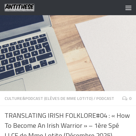
CULTURE&PODCAST (ELÈVES DE MME LOTITO)
/
PODCAST
0
TRANSLATING IRISH FOLKLORE#04 : « How
To Become An Irish Warrior » – 1ère Spé
LLCE de Mme Lotito (Décembre 2025)