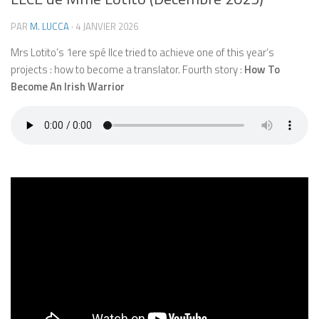
PAR
M. LUCCA
·
4 JANVIER 2026
Mrs Lotito’s 1ere spé llce tried to achieve one of this year’s
projects : how to become a translator. Fourth story :
How To
Become An Irish Warrior