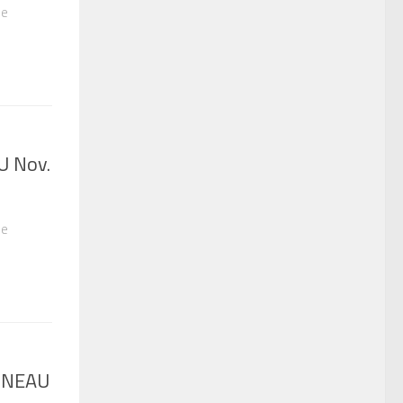
le
U Nov.
le
ANNEAU