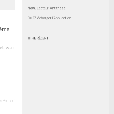
New.
Lecteur Antithese
Ou
Télécharger l'Application
Xème
TITRE RÉCENT
et reculs
 « Penser