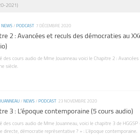
20-2021)
/
NEWS
/
PODCAST
7 DÉCEMBRE 2020
re 2 : Avancées et reculs des démocraties au X
io)
té des cours audio de Mme Jouanneau voici le Chapitre 2 : Avancées 
e siècle.
JOUANNEAU
/
NEWS
/
PODCAST
23 NOVEMBRE 2020
e 3 : L’époque contemporaine (5 cours audio)
ité des cours audio de Mme Jouanneau, voici le chapitre 3 de HGGSP
e directe, démocratie représentative ? » : L’époque contemporaine.