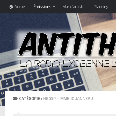
🏠 Accueil
Émissions
Mur d’artistes
Planning
CATÉGORIE :
HGGSP – MME JOUANNEAU