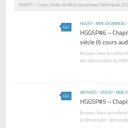
HHDSP – Cours Audio de Mme Jouanneau (Télétravail 20
HGGSP - MME JOUANNEAU
0
HGGSP#6 – Chapit
siècle (6 cours aud
Bonjour, dans la continui
des démocraties au XXèm
ARCHIVES
/
HGGSP - MME 
0
HGGSP#5 – Chapitr
Bonjour, dans la continu
la démocratie : démocrati