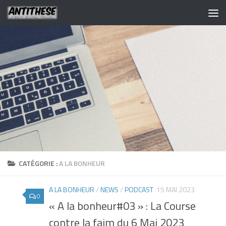
CATÉGORIE :
A LA BONHEUR
A LA BONHEUR
/
NEWS
/
PODCAST
15 MAI 2023
0
« A la bonheur#03 » : La Course
contre la faim du 6 Mai 2023