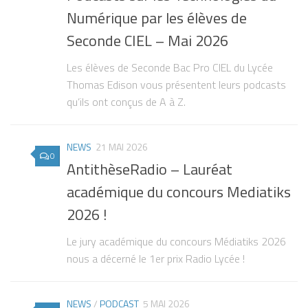
Numérique par les élèves de
Seconde CIEL – Mai 2026
Les élèves de Seconde Bac Pro CIEL du Lycée
Thomas Edison vous présentent leurs podcasts
qu’ils ont conçus de A à Z.
NEWS
21 MAI 2026
0
AntithèseRadio – Lauréat
académique du concours Mediatiks
2026 !
Le jury académique du concours Médiatiks 2026
nous a décerné le 1er prix Radio Lycée !
NEWS
/
PODCAST
5 MAI 2026