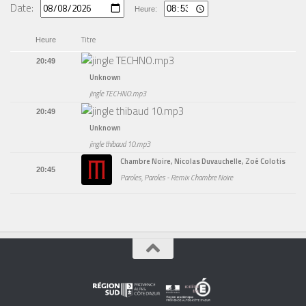
Date:
Heure:
Titre
Heure
20:49
Unknown
jingle TECHNO.mp3
20:49
Unknown
jingle thibaud 10.mp3
Chambre Noire, Nicolas Duvauchelle, Zoé Colotis
20:45
Paroles, Paroles - Remix Chambre Noire