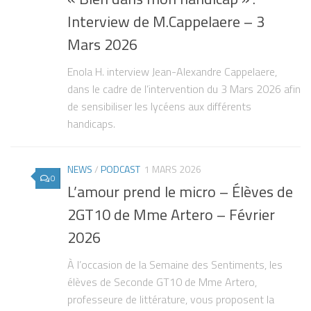
Interview de M.Cappelaere – 3
Mars 2026
Enola H. interview Jean-Alexandre Cappelaere,
dans le cadre de l’intervention du 3 Mars 2026 afin
de sensibiliser les lycéens aux différents
handicaps.
NEWS
/
PODCAST
1 MARS 2026
0
L’amour prend le micro – Élèves de
2GT10 de Mme Artero – Février
2026
À l’occasion de la Semaine des Sentiments, les
élèves de Seconde GT10 de Mme Artero,
professeure de littérature, vous proposent la