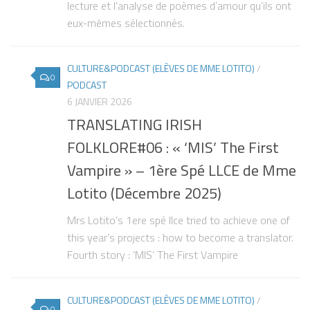
lecture et l’analyse de poèmes d’amour qu’ils ont
eux-mêmes sélectionnés.
CULTURE&PODCAST (ELÈVES DE MME LOTITO)
/
0
PODCAST
6 JANVIER 2026
TRANSLATING IRISH
FOLKLORE#06 : « ‘MIS’ The First
Vampire » – 1ère Spé LLCE de Mme
Lotito (Décembre 2025)
Mrs Lotito’s 1ere spé llce tried to achieve one of
this year’s projects : how to become a translator.
Fourth story : ’MIS’ The First Vampire
CULTURE&PODCAST (ELÈVES DE MME LOTITO)
/
0