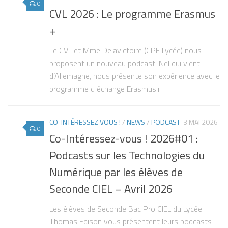
0
CVL 2026 : Le programme Erasmus
+
Le CVL et Mme Delavictoire (CPE Lycée) nous
proposent un nouveau podcast. Nel qui vient
d’Allemagne, nous présente son expérience avec le
programme d échange Erasmus+
CO-INTÉRESSEZ VOUS !
/
NEWS
/
PODCAST
3 MAI 2026
0
Co-Intéressez-vous ! 2026#01 :
Podcasts sur les Technologies du
Numérique par les élèves de
Seconde CIEL – Avril 2026
Les élèves de Seconde Bac Pro CIEL du Lycée
Thomas Edison vous présentent leurs podcasts