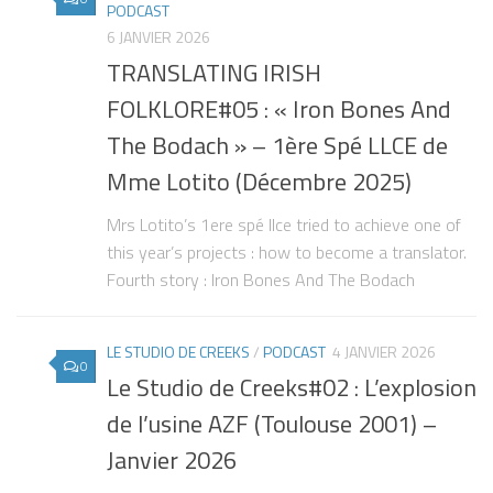
PODCAST
6 JANVIER 2026
TRANSLATING IRISH
FOLKLORE#05 : « Iron Bones And
The Bodach » – 1ère Spé LLCE de
Mme Lotito (Décembre 2025)
Mrs Lotito’s 1ere spé llce tried to achieve one of
this year’s projects : how to become a translator.
Fourth story : Iron Bones And The Bodach
LE STUDIO DE CREEKS
/
PODCAST
4 JANVIER 2026
0
Le Studio de Creeks#02 : L’explosion
de l’usine AZF (Toulouse 2001) –
Janvier 2026