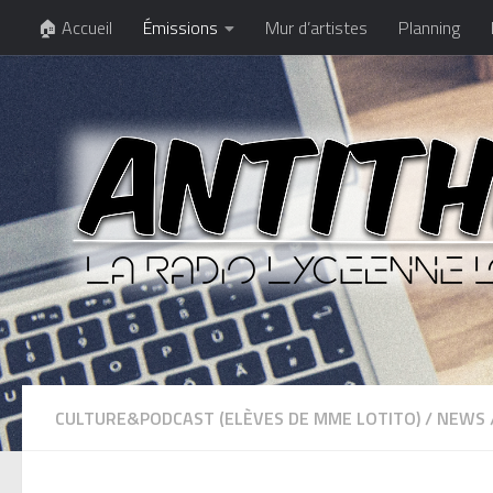
🏠 Accueil
Émissions
Mur d’artistes
Planning
CULTURE&PODCAST (ELÈVES DE MME LOTITO)
/
NEWS