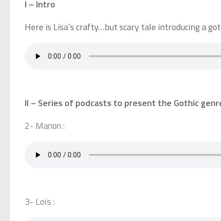
I – Intro
Here is Lisa’s crafty…but scary tale introducing a goth
II – Series of podcasts to present the Gothic genr
2- Manon :
3- Loïs :