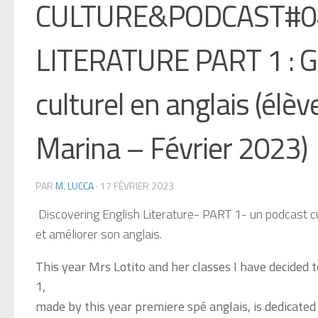
CULTURE&PODCAST#04
LITERATURE PART 1 : Go
culturel en anglais (élè
Marina – Février 2023)
PAR
M. LUCCA
·
17 FÉVRIER 2023
Discovering English Literature- PART 1- un podcast cu
et améliorer son anglais.
This year Mrs Lotito and her classes I have decided 
1,
made by this year premiere spé anglais, is dedicated