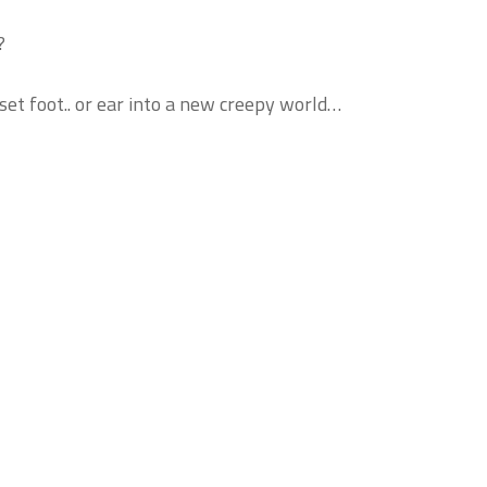
?
et foot.. or ear into a new creepy world…