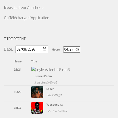
New.
Lecteur Antithese
Ou
Télécharger l'Application
TITRE RÉCENT
Date:
Heure:
Titre
Heure
16:24
ServiceRadio
jingle Valentin 8.mp3
Lo Air
16:20
Day and Night
Youssoupha
16:17
DIEU EST GRANDE