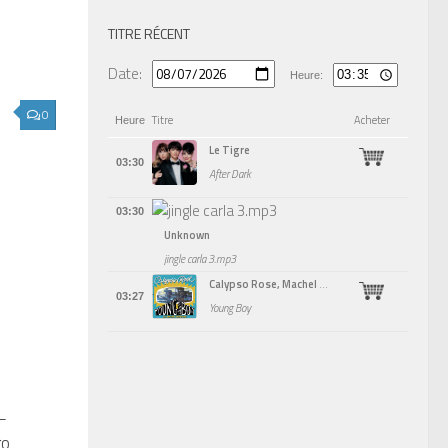
TITRE RÉCENT
Date:
Heure:
0
Titre
Acheter
Heure
Le Tigre
03:30
After Dark
03:30
Unknown
jingle carla 3.mp3
Calypso Rose, Machel Montano
03:27
Young Boy
–
ro