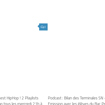
0
est HipHop ! 2 Playlists
Podcast : Bilan des Terminales SN 
p tous les mercredi 21h à
Emission avec les élèves du Bac P