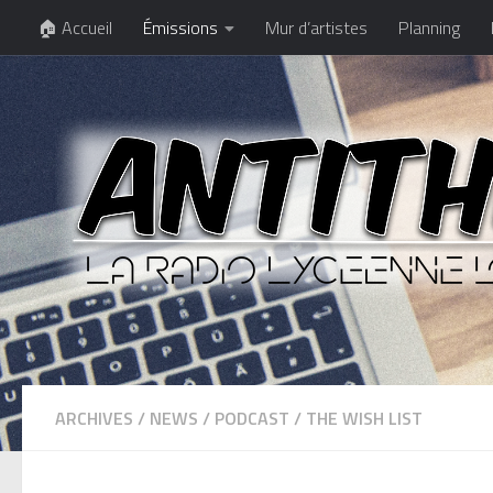
🏠 Accueil
Émissions
Mur d’artistes
Planning
ARCHIVES
/
NEWS
/
PODCAST
/
THE WISH LIST