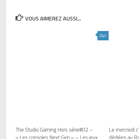
VOUS AIMEREZ AUSSI...
0
The Studio Gaming Hors série#02 –
Le mercredi c’
« Les consoles Next Gen » – Les jeux
dédiées au Ra