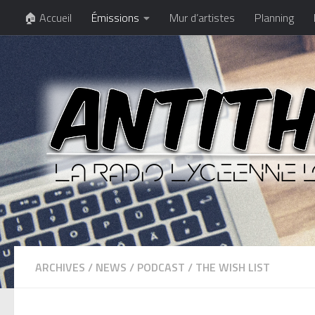
🏠 Accueil
Émissions
Mur d’artistes
Planning
ARCHIVES
/
NEWS
/
PODCAST
/
THE WISH LIST