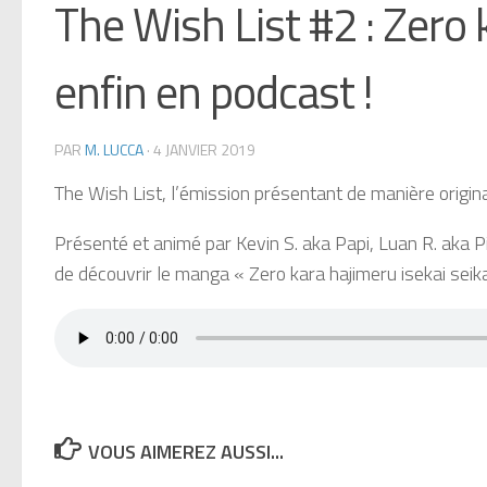
The Wish List #2 : Zero 
enfin en podcast !
PAR
M. LUCCA
·
4 JANVIER 2019
The Wish List, l’émission présentant de manière origin
Présenté et animé par Kevin S. aka Papi, Luan R. ak
de découvrir le manga « Zero kara hajimeru isekai seik
VOUS AIMEREZ AUSSI...