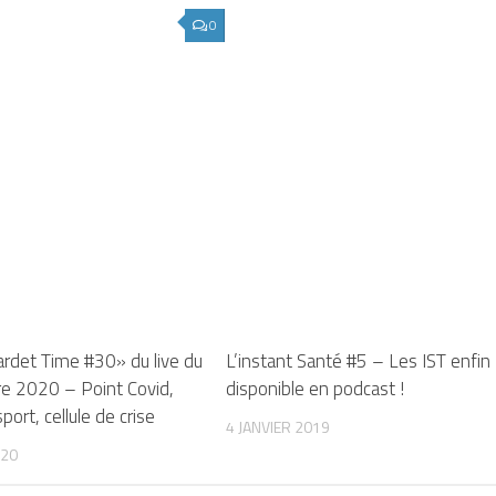
0
ardet Time #30» du live du
L’instant Santé #5 – Les IST enfin
re 2020 – Point Covid,
disponible en podcast !
port, cellule de crise
4 JANVIER 2019
020