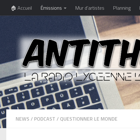
🏠 Accueil
Émissions
Mur d’artistes
Planning
NEWS
/
PODCAST
/
QUESTIONNER LE MONDE