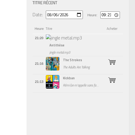
TITRE RÉCENT
Date:
Heure:
Titre
Acheter
Heure
21:20
Antithèse
jingle metal.mp3
The Strokes
21:16
The Adults Are Talking
Kickban
21:13
Rémi (on m'appelle sans famille)