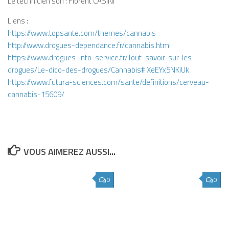
Le technicien son : Florent CASINI
Liens :
https://www.topsante.com/themes/cannabis
http://www.drogues-dependance.fr/cannabis.html
https://www.drogues-info-service.fr/Tout-savoir-sur-les-
drogues/Le-dico-des-drogues/Cannabis#.XeEYx5NKiUk
https://www.futura-sciences.com/sante/definitions/cerveau-
cannabis-15609/
VOUS AIMEREZ AUSSI...
0
0