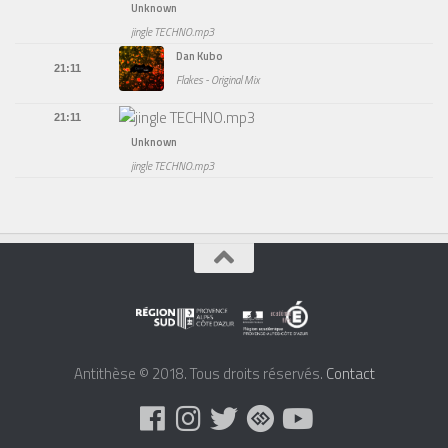
Unknown
jingle TECHNO.mp3
Dan Kubo
21:11
Flakes - Original Mix
21:11
Unknown
jingle TECHNO.mp3
Antithèse © 2018. Tous droits réservés.
Contact