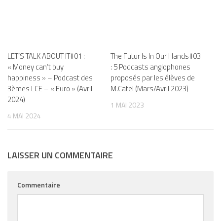
LET’S TALK ABOUT IT#01 :
The Futur Is In Our Hands#03
« Money can’t buy
: 5 Podcasts anglophones
happiness » – Podcast des
proposés par les élèves de
3èmes LCE – « Euro » (Avril
M.Catel (Mars/Avril 2023)
2024)
1 MAI 2023
4 MAI 2024
LAISSER UN COMMENTAIRE
Commentaire