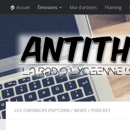
🏠 Accueil
Émissions
Mur d’artistes
Planning
LES CHRONICKS POP'CORN
/
NEWS
/
PODCAST