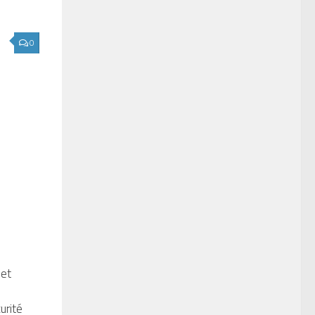
0
 et
urité