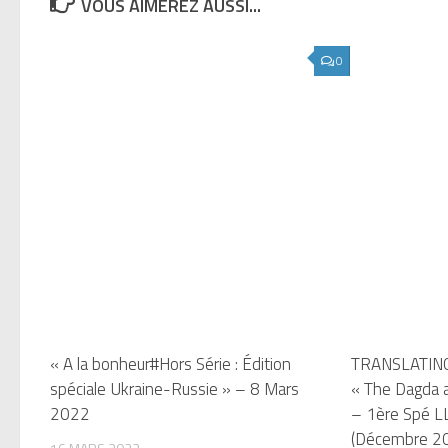
VOUS AIMEREZ AUSSI...
0
« A la bonheur#Hors Série : Édition
TRANSLATING
spéciale Ukraine-Russie » – 8 Mars
« The Dagda a
2022
– 1ère Spé L
(Décembre 2