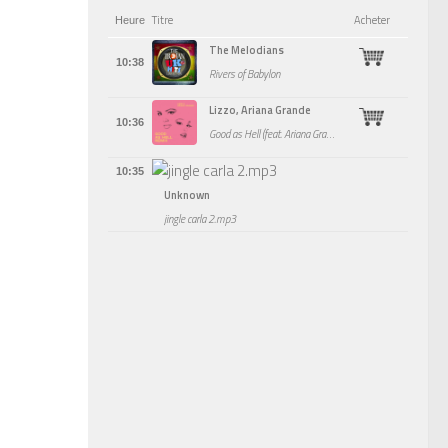
Titre
Acheter
Heure
The Melodians
10:38
Rivers of Babylon
Lizzo, Ariana Grande
10:36
Good as Hell (feat. Ariana Grande) - Remix
10:35
Unknown
jingle carla 2.mp3