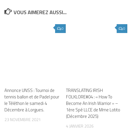
VOUS AIMEREZ AUSSI...
0
0
Annonce UNSS : Tournoi de
TRANSLATING IRISH
tennis ballon et de Padel pour
FOLKLORE#04 : « How To
le Téléthon le samedi 4
Become An Irish Warrior » –
Décembre à Lorgues.
1ère Spé LLCE de Mme Lotito
(Décembre 2025)
23 NOVEMBRE 2021
4 JANVIER 2026