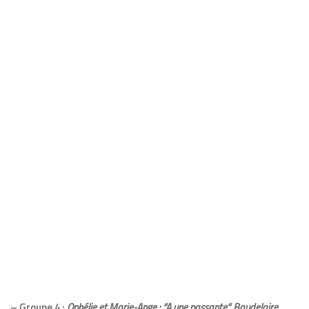
– Groupe 4 :
Ophélie et Marie-Ange : “A une passante”, Baudelaire