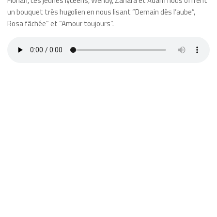
Florian, ces jeunes lycéens, Wendy, Zahara et Adam nous offrent
un bouquet très hugolien en nous lisant “Demain dès l’aube”,
Rosa fâchée” et “Amour toujours”.