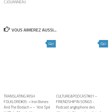
C.JOUANNEAU
VOUS AIMEREZ AUSSI...
0
0
TRANSLATING IRISH
CULTURE&PODCAST#01 –
FOLKLORE#05 : « Iron Bones
FRIENDSHIP IN SONGS :
And The Bodach » – 1ère Spé
Podcast anglophone des