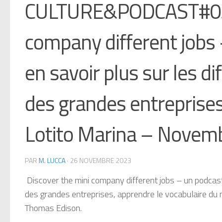
CULTURE&PODCAST#05 –
company different jobs 
en savoir plus sur les di
des grandes entreprise
Lotito Marina – Novem
PAR
M. LUCCA
·
26 NOVEMBRE 2023
Discover the mini company different jobs – un podcast e
des grandes entreprises, apprendre le vocabulaire du 
Thomas Edison.