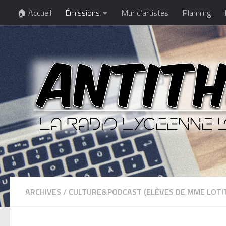
🏠 Accueil
Émissions
Mur d’artistes
Planning
ARCHIVES
/
CULTURE&PODCAST (ELÈVES DE MME LOTI