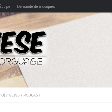
Équipe
Demande de musiques
TO)
/
NEWS
/
PODCAST