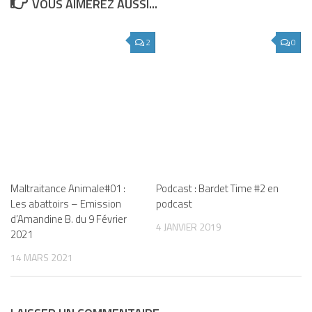
VOUS AIMEREZ AUSSI...
2
0
Maltraitance Animale#01 :
Podcast : Bardet Time #2 en
Les abattoirs – Emission
podcast
d’Amandine B. du 9 Février
4 JANVIER 2019
2021
14 MARS 2021