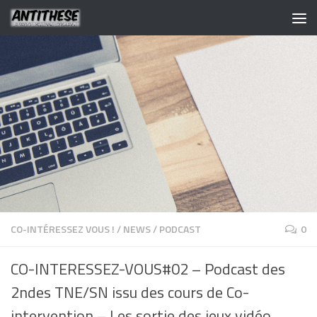
CO-INTÉRESSEZ VOUS !
/
NEWS
/
PODCAST
0
CO-INTERESSEZ-VOUS#02 – Podcast des
2ndes TNE/SN issu des cours de Co-
intervention – Les sortie des jeux vidéo