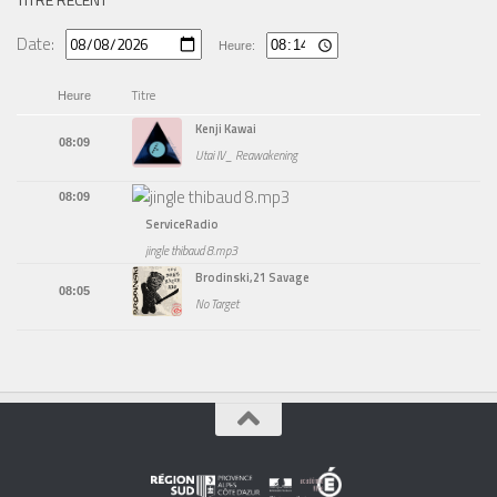
Date:
Heure:
Titre
Heure
Kenji Kawai
08:09
Utai IV_ Reawakening
08:09
ServiceRadio
jingle thibaud 8.mp3
Brodinski,21 Savage
08:05
No Target