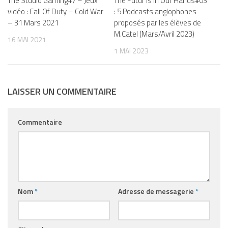
The Studio Gaming#7 – Jeux
The Futur Is In Our Hands#03
vidéo : Call Of Duty – Cold War
: 5 Podcasts anglophones
– 31 Mars 2021
proposés par les élèves de
M.Catel (Mars/Avril 2023)
16 MAI 2021
1 MAI 2023
LAISSER UN COMMENTAIRE
Commentaire
Nom
*
Adresse de messagerie
*