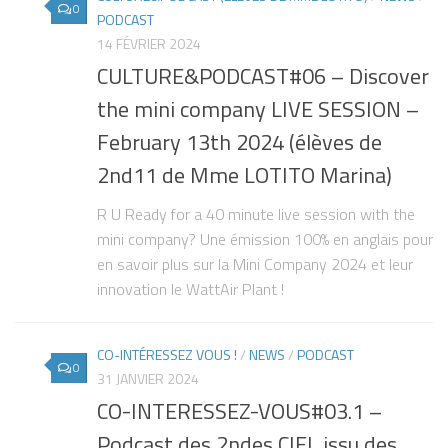
0
PODCAST
14 FÉVRIER 2024
CULTURE&PODCAST#06 – Discover
the mini company LIVE SESSION –
February 13th 2024 (élèves de
2nd11 de Mme LOTITO Marina)
R U Ready for a 40 minute live session with the
mini company? Une émission 100% en anglais pour
en savoir plus sur la Mini Company 2024 et leur
innovation le WattAir Plant !
CO-INTÉRESSEZ VOUS !
/
NEWS
/
PODCAST
0
31 JANVIER 2024
CO-INTERESSEZ-VOUS#03.1 –
Podcast des 2ndes CIEL issu des