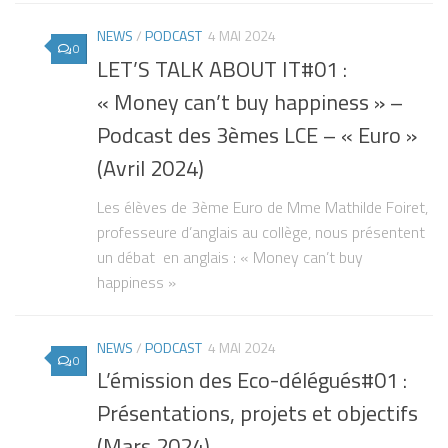
NEWS
/
PODCAST
4 MAI 2024
0
LET’S TALK ABOUT IT#01 :
« Money can’t buy happiness » –
Podcast des 3èmes LCE – « Euro »
(Avril 2024)
Les élèves de 3ème Euro de Mme Mathilde Foiret,
professeure d’anglais au collège, nous présentent
un débat en anglais : « Money can’t buy
happiness »
NEWS
/
PODCAST
4 MAI 2024
0
L’émission des Eco-délégués#01 :
Présentations, projets et objectifs
(Mars 2024)