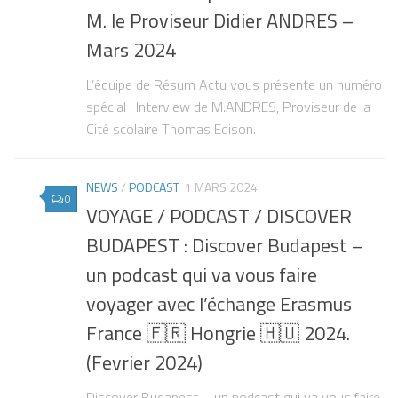
M. le Proviseur Didier ANDRES –
Mars 2024
L’équipe de Résum Actu vous présente un numéro
spécial : Interview de M.ANDRES, Proviseur de la
Cité scolaire Thomas Edison.
NEWS
/
PODCAST
1 MARS 2024
0
VOYAGE / PODCAST / DISCOVER
BUDAPEST : Discover Budapest –
un podcast qui va vous faire
voyager avec l’échange Erasmus
France 🇫🇷 Hongrie 🇭🇺 2024.
(Fevrier 2024)
Discover Budapest – un podcast qui va vous faire