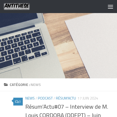
CATÉGORIE :
NEWS
NEWS
/
PODCAST
/
RÉSUM'ACTU
17 JUIN 2024
0
Résum’Actu#07 – Interview de M.
Louis CORDOBA (DDFPT) – Juin