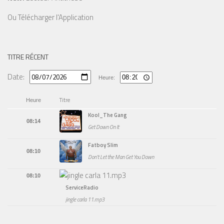
Ou
Télécharger l'Application
TITRE RÉCENT
Date:
Heure:
Titre
Heure
Kool_The Gang
08:14
Get Down On It
Fatboy Slim
08:10
Don't Let the Man Get You Down
08:10
ServiceRadio
jingle carla 11.mp3