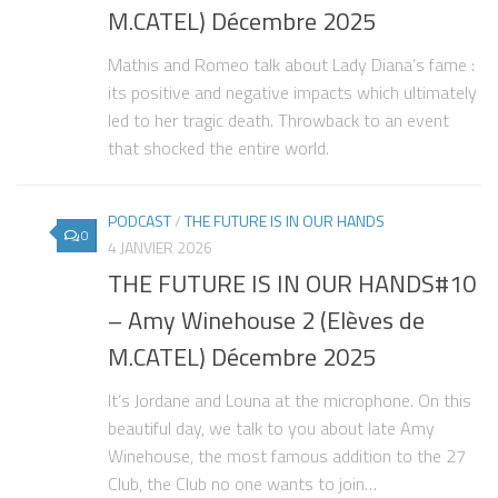
M.CATEL) Décembre 2025
Mathis and Romeo talk about Lady Diana’s fame :
its positive and negative impacts which ultimately
led to her tragic death. Throwback to an event
that shocked the entire world.
PODCAST
/
THE FUTURE IS IN OUR HANDS
0
4 JANVIER 2026
THE FUTURE IS IN OUR HANDS#10
– Amy Winehouse 2 (Elèves de
M.CATEL) Décembre 2025
It’s Jordane and Louna at the microphone. On this
beautiful day, we talk to you about late Amy
Winehouse, the most famous addition to the 27
Club, the Club no one wants to join…