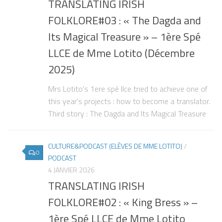
TRANSLATING IRISH
FOLKLORE#03 : « The Dagda and
Its Magical Treasure » – 1ère Spé
LLCE de Mme Lotito (Décembre
2025)
Mrs Lotito’s 1ere spé llce tried to achieve one of
this year’s projects : how to become a translator.
Third story : The Dagda and Its Magical Treasure
CULTURE&PODCAST (ELÈVES DE MME LOTITO)
/
0
PODCAST
4 JANVIER 2026
TRANSLATING IRISH
FOLKLORE#02 : « King Bress » –
1ère Spé LLCE de Mme Lotito