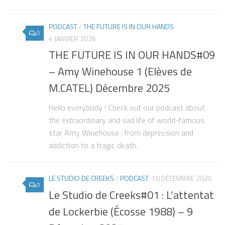
PODCAST
/
THE FUTURE IS IN OUR HANDS
0
4 JANVIER 2026
THE FUTURE IS IN OUR HANDS#09
– Amy Winehouse 1 (Elèves de
M.CATEL) Décembre 2025
Hello everybody ! Check out our podcast about
the extraordinary and sad life of world-famous
star Amy Winehouse : from depression and
addiction to a tragic death.
LE STUDIO DE CREEKS
/
PODCAST
10 DÉCEMBRE 2025
0
Le Studio de Creeks#01 : L’attentat
de Lockerbie (Écosse 1988) – 9