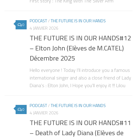
First story : The King With The Silver Arm
PODCAST
/
THE FUTURE IS IN OUR HANDS
0
4 JANVIER 2026
THE FUTURE IS IN OUR HANDS#12
– Elton John (Elèves de M.CATEL)
Décembre 2025
Hello everyone ! Today I’ll introduce you a famous
international singer and also a close friend of Lady
Diana’s : Elton John, I Hope you’ll enjoy it !!! Lilou
PODCAST
/
THE FUTURE IS IN OUR HANDS
0
4 JANVIER 2026
THE FUTURE IS IN OUR HANDS#11
– Death of Lady Diana (Elèves de