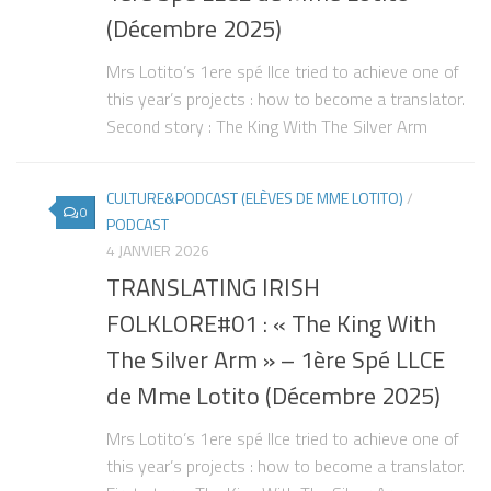
(Décembre 2025)
Mrs Lotito’s 1ere spé llce tried to achieve one of
this year’s projects : how to become a translator.
Second story : The King With The Silver Arm
CULTURE&PODCAST (ELÈVES DE MME LOTITO)
/
0
PODCAST
4 JANVIER 2026
TRANSLATING IRISH
FOLKLORE#01 : « The King With
The Silver Arm » – 1ère Spé LLCE
de Mme Lotito (Décembre 2025)
Mrs Lotito’s 1ere spé llce tried to achieve one of
this year’s projects : how to become a translator.