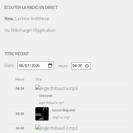
ÉCOUTER LA RADIO EN DIRECT
New.
Lecteur Antithese
Ou
Télécharger l'Application
TITRE RÉCENT
Date:
Heure:
Titre
Heure
04:34
Unknown
jingle thibaud 4.mp3
Kacem Wapalek
04:30
Vingt sur vingt
04:30